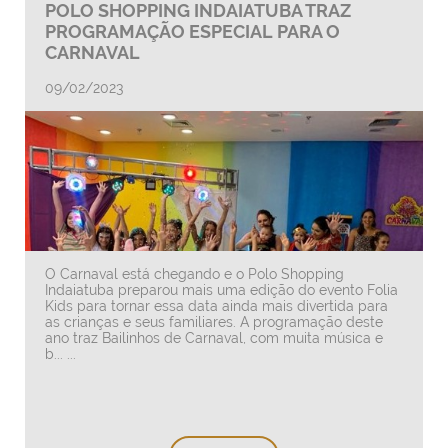
POLO SHOPPING INDAIATUBA TRAZ
PROGRAMAÇÃO ESPECIAL PARA O
CARNAVAL
09/02/2023
O Carnaval está chegando e o Polo Shopping
Indaiatuba preparou mais uma edição do evento Folia
Kids para tornar essa data ainda mais divertida para
as crianças e seus familiares. A programação deste
ano traz Bailinhos de Carnaval, com muita música e
b... ...