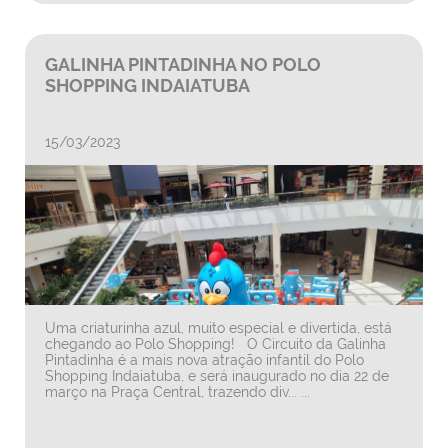
GALINHA PINTADINHA NO POLO
SHOPPING INDAIATUBA
15/03/2023
Uma criaturinha azul, muito especial e divertida, está
chegando ao Polo Shopping! O Circuito da Galinha
Pintadinha é a mais nova atração infantil do Polo
Shopping Indaiatuba, e será inaugurado no dia 22 de
março na Praça Central, trazendo div... ...