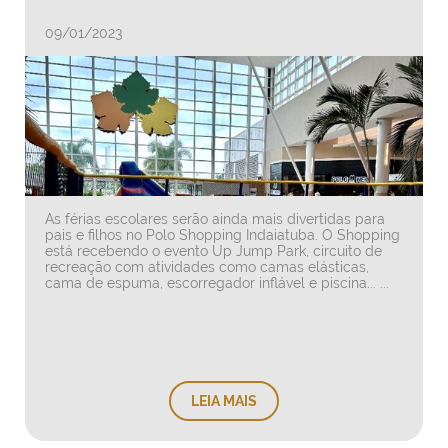
09/01/2023
As férias escolares serão ainda mais divertidas para
pais e filhos no Polo Shopping Indaiatuba. O Shopping
está recebendo o evento Up Jump Park, circuito de
recreação com atividades como camas elásticas,
cama de espuma, escorregador inflável e piscina... ...
LEIA MAIS