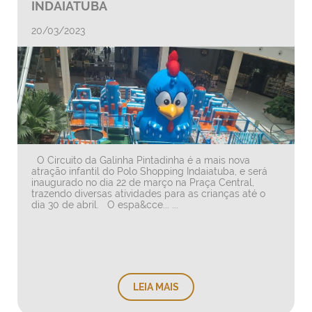
INDAIATUBA
SERVIÇOS
20/03/2023
NOTÍCIAS
VAGAS
CONTATO
O Circuito da Galinha Pintadinha é a mais nova
atração infantil do Polo Shopping Indaiatuba, e será
inaugurado no dia 22 de março na Praça Central,
trazendo diversas atividades para as crianças até o
dia 30 de abril. O espa&cce... ...
LEIA MAIS