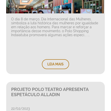
O dia 8 de março, Dia Internacional das Mulheres,
simboliza a luta histórica das mulheres por igualdade
em relação aos homens. Para marcar e reforçar a
importância desse movimento, o Polo Shopping
Indaiatuba promoverá algumas ações especi... ...
LEIA MAIS
PROJETO POLO TEATRO APRESENTA
ESPETÁCULO ALLADIN
22/02/2023