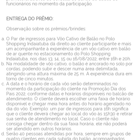
funcionários no momento da participação.
ENTREGA DO PRÊMIO:
Observação sobre os prêmios/brindes:
O Par de ingressos para Vôo Cativo de Balão no Polo
Shopping Indaiatuba dá direito ao cliente participante e mais
um acompanhante à experiência de um vôo cativo em balão
de ar quente no estacionamento do Polo Shopping
Indaiatuba, nos dias 13, 14, 15 ou 16/08/2022, entre 16h e 20h.
Na modalidade de vôo cativo, o balão é ancorado no solo por
cordas, podendo subir e descer numa área delimitada,
atingindo uma altura máxima de 25 m. A experiência dura em
torno de cinco minutos.
A data e o horário de cada vôo serão determinados no
momento da participação do cliente na Promoção Dia dos
Pais 2022, conforme datas e horários disponíveis no balcão de
atendimento. O cliente deverá escolher uma faixa de horário
disponível e chegar meia hora antes do horário agendado no
dia do vôo. Exemplo: um par de ingressos para 16h significa
que o cliente deverá chegar ao local do vôo às 15h30 e retirar
sua senha de atendimento no local. Caso o cliente não
consiga chegar dentro da sua faixa horária, ele não poderá
ser atendido em outros horários.
Serão 40 pessoas atendidas por hora, sempre em grupos de
quatro clientes em cada subida do balão, acompanhados