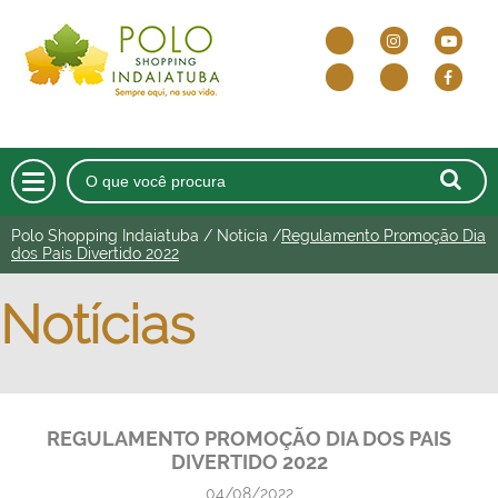
Polo Shopping Indaiatuba
/
Notícia
/
Regulamento Promoção Dia
HOME
dos Pais Divertido 2022
O SHOPPING
Notícias
DELIVERY E DRIVE THRU
LOJAS
REGULAMENTO PROMOÇÃO DIA DOS PAIS
CINEMA
DIVERTIDO 2022
ALIMENTAÇÃO
04/08/2022