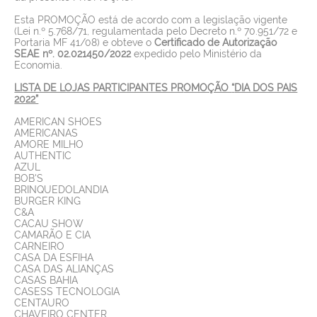
Esta PROMOÇÃO está de acordo com a legislação vigente
(Lei n.º 5.768/71, regulamentada pelo Decreto n.º 70.951/72 e
Portaria MF 41/08) e obteve o
Certificado de Autorização
SEAE nº. 02.021450/2022
expedido pelo Ministério da
Economia.
LISTA DE LOJAS PARTICIPANTES PR
OMOÇÃO
“
DIA DOS PAIS
2022”
AMERICAN SHOES
AMERICANAS
AMORE MILHO
AUTHENTIC
AZUL
BOB'S
BRINQUEDOLANDIA
BURGER KING
C&A
CACAU SHOW
CAMARÃO E CIA
CARNEIRO
CASA DA ESFIHA
CASA DAS ALIANÇAS
CASAS BAHIA
CASESS TECNOLOGIA
CENTAURO
CHAVEIRO CENTER