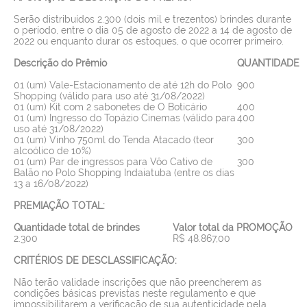
Serão distribuídos 2.300 (dois mil e trezentos) brindes durante
o período, entre o dia 05 de agosto de 2022 a 14 de agosto de
2022 ou enquanto durar os estoques, o que ocorrer primeiro.
Descrição do Prêmio
QUANTIDADE
01 (um) Vale-Estacionamento de até 12h do Polo
900
Shopping (válido para uso até 31/08/2022)
01 (um) Kit com 2 sabonetes de O Boticário
400
01 (um) Ingresso do Topázio Cinemas (válido para
400
uso até 31/08/2022)
01 (um) Vinho 750ml do Tenda Atacado (teor
300
alcoólico de 10%)
01 (um) Par de ingressos para Vôo Cativo de
300
Balão no Polo Shopping Indaiatuba (entre os dias
13 a 16/08/2022)
PREMIAÇÃO TOTAL:
Quantidade total de brindes
Valor total da PROMOÇÃO
2.300
R$ 48.867,00
CRITÉRIOS DE DESCLASSIFICAÇÃO:
Não terão validade inscrições que não preencherem as
condições básicas previstas neste regulamento e que
impossibilitarem a verificação de sua autenticidade pela