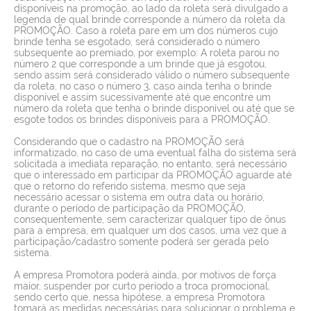
disponíveis na promoção, ao lado da roleta será divulgado a
legenda de qual brinde corresponde a número da roleta da
PROMOÇÃO. Caso a roleta pare em um dos números cujo
brinde tenha se esgotado, será considerado o número
subsequente ao premiado, por exemplo: A roleta parou no
número 2 que corresponde a um brinde que já esgotou,
sendo assim será considerado válido o número subsequente
da roleta, no caso o número 3, caso ainda tenha o brinde
disponível e assim sucessivamente até que encontre um
número da roleta que tenha o brinde disponível ou até que se
esgote todos os brindes disponíveis para a PROMOÇÃO.
Considerando que o cadastro na PROMOÇÃO será
informatizado, no caso de uma eventual falha do sistema será
solicitada a imediata reparação, no entanto, será necessário
que o interessado em participar da PROMOÇÃO aguarde até
que o retorno do referido sistema, mesmo que seja
necessário acessar o sistema em outra data ou horário,
durante o período de participação da PROMOÇÃO,
consequentemente, sem caracterizar qualquer tipo de ônus
para a empresa, em qualquer um dos casos, uma vez que a
participação/cadastro somente poderá ser gerada pelo
sistema.
A empresa Promotora poderá ainda, por motivos de força
maior, suspender por curto período a troca promocional,
sendo certo que, nessa hipótese, a empresa Promotora
tomará as medidas necessárias para solucionar o problema e