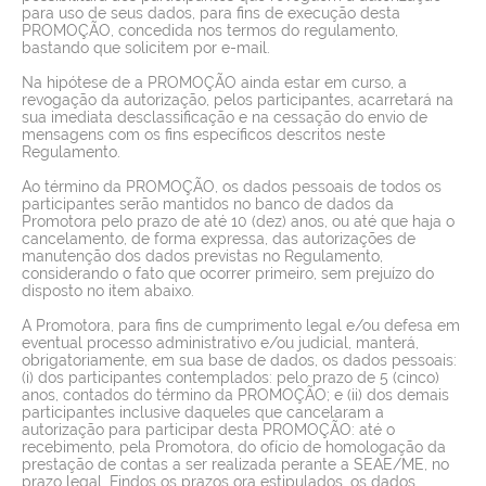
para uso de seus dados, para fins de execução desta
PROMOÇÃO, concedida nos termos do regulamento,
bastando que solicitem por e-mail.
Na hipótese de a PROMOÇÃO ainda estar em curso, a
revogação da autorização, pelos participantes, acarretará na
sua imediata desclassificação e na cessação do envio de
mensagens com os fins específicos descritos neste
Regulamento.
Ao término da PROMOÇÃO, os dados pessoais de todos os
participantes serão mantidos no banco de dados da
Promotora pelo prazo de até 10 (dez) anos, ou até que haja o
cancelamento, de forma expressa, das autorizações de
manutenção dos dados previstas no Regulamento,
considerando o fato que ocorrer primeiro, sem prejuízo do
disposto no item abaixo.
A Promotora, para fins de cumprimento legal e/ou defesa em
eventual processo administrativo e/ou judicial, manterá,
obrigatoriamente, em sua base de dados, os dados pessoais:
(i) dos participantes contemplados: pelo prazo de 5 (cinco)
anos, contados do término da PROMOÇÃO; e (ii) dos demais
participantes inclusive daqueles que cancelaram a
autorização para participar desta PROMOÇÃO: até o
recebimento, pela Promotora, do ofício de homologação da
prestação de contas a ser realizada perante a SEAE/ME, no
prazo legal. Findos os prazos ora estipulados, os dados