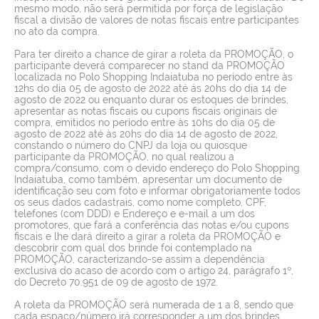
mesmo modo, não será permitida por força de legislação
fiscal a divisão de valores de notas fiscais entre participantes
no ato da compra.
Para ter direito a chance de girar a roleta da PROMOÇÃO, o
participante deverá comparecer no stand da PROMOÇÃO
localizada no Polo Shopping Indaiatuba no período entre às
12hs do dia 05 de agosto de 2022 até ás 20hs do dia 14 de
agosto de 2022 ou enquanto durar os estoques de brindes,
apresentar as notas fiscais ou cupons fiscais originais de
compra, emitidos no período entre às 10hs do dia 05 de
agosto de 2022 até às 20hs do dia 14 de agosto de 2022,
constando o número do CNPJ da loja ou quiosque
participante da PROMOÇÃO, no qual realizou a
compra/consumo, com o devido endereço do Polo Shopping
Indaiatuba, como também, apresentar um documento de
identificação seu com foto e informar obrigatoriamente todos
os seus dados cadastrais, como nome completo, CPF,
telefones (com DDD) e Endereço e e-mail a um dos
promotores, que fará a conferência das notas e/ou cupons
fiscais e lhe dará direito a girar a roleta da PROMOÇÃO e
descobrir com qual dos brinde foi contemplado na
PROMOÇÃO, caracterizando-se assim a dependência
exclusiva do acaso de acordo com o artigo 24, parágrafo 1º,
do Decreto 70.951 de 09 de agosto de 1972.
A roleta da PROMOÇÃO será numerada de 1 a 8, sendo que
cada espaço/número irá corresponder a um dos brindes