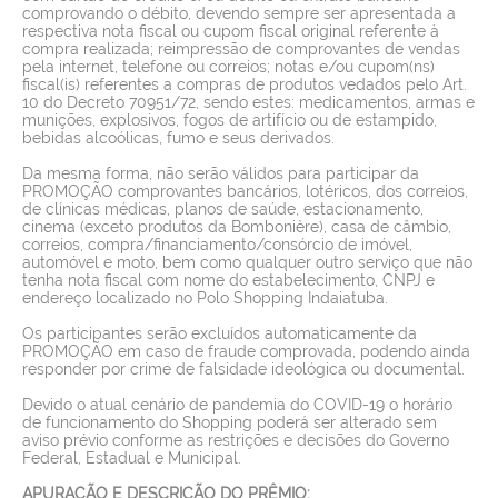
comprovando o débito, devendo sempre ser apresentada a
respectiva nota fiscal ou cupom fiscal original referente à
compra realizada; reimpressão de comprovantes de vendas
pela internet, telefone ou correios; notas e/ou cupom(ns)
fiscal(is) referentes a compras de produtos vedados pelo Art.
10 do Decreto 70951/72, sendo estes: medicamentos, armas e
munições, explosivos, fogos de artifício ou de estampido,
bebidas alcoólicas, fumo e seus derivados.
Da mesma forma, não serão válidos para participar da
PROMOÇÃO comprovantes bancários, lotéricos, dos correios,
de clínicas médicas, planos de saúde, estacionamento,
cinema (exceto produtos da Bombonière), casa de câmbio,
correios, compra/financiamento/consórcio de imóvel,
automóvel e moto, bem como qualquer outro serviço que não
tenha nota fiscal com nome do estabelecimento, CNPJ e
endereço localizado no Polo Shopping Indaiatuba.
Os participantes serão excluídos automaticamente da
PROMOÇÃO em caso de fraude comprovada, podendo ainda
responder por crime de falsidade ideológica ou documental.
Devido o atual cenário de pandemia do COVID-19 o horário
de funcionamento do Shopping poderá ser alterado sem
aviso prévio conforme as restrições e decisões do Governo
Federal, Estadual e Municipal.
APURAÇÃO E DESCRIÇÃO DO PRÊMIO: