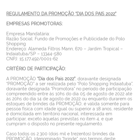
REGULAMENTO DA PROMOÇÃO
“
DIA DOS PAIS 2022”
EMPRESAS PROMOTORAS:
Empresa Mandatária:
Razão Social: Fundo de Promoções e Publicidade do Polo
Shopping
Endereço: Alameda Filtros Mann, 670 – Jardim Tropical –
Indaiatuba/SP – 13344-580
CNPJ: 15.177.492/0001-62
CRITÉRIO DE PARTICIPAÇÃO:
A PROMOÇÃO
“Dia dos Pais 2022”
, doravante designada
“PROMOÇÃO” a ser realizada pelo “Polo Shopping Indaiatuba”,
doravante designada “Promotora” no período de participação
compreendido entre às 10hs do dia 05 de agosto de 2022 até
às 20hs do dia 14 de agosto de 2022 ou enquanto durarem os
estoques de brindes da PROMOÇÃO, é válida somente para
pessoa física com idade igual ou superior a 18 anos, residente
e domiciliada em território nacional, interessada em
participar, exceto àquelas previstas no item 4, e que
cumpram o disposto no presente regulamento.
Caso todos os 2.300 (dois mil e trezentos) brindes da
PROMOÇÃO, (denominado “brinde”, nos termos deste