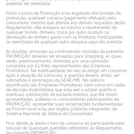
poderão ser deletados.
Findo o prazo da Promoção e/ou esgotado dos brindes da
promoção, qualquer compra/pagamento efetuado pelo
consumidor, mesmo que atenda aos demais requisitos deste
Regulamento, não ensejará ao mesmo o recebimento de
qualquer brinde, dinheiro, troca por outro produto ou
devolução do dinheiro gasto com os Produtos Participantes
ou reembolso de qualquer outra despesa aqui não prevista.
As dúvidas, omissões ou controvérsias oriundas da presente
PROMOÇÃO deverão ser enviadas para Shopping, as quais
serão, preliminarmente, dirimidas por uma comissão
composta por 03 (três) representantes das Empresas
Promotoras. Na eventualidade de não se atingir um consenso
após a atuação da comissão, a questão deverá, então, ser
submetida à apreciação da SEAE/ME. No silêncio
injustificado das Empresas Promotoras, bem como em razão
de decisão insatisfatória que esta vier a adotar quanto a
eventuais solicitações de esclarecimentos que lhe forem
apresentadas, poderão os consumidores participantes da
PROMOÇÃO, apresentar suas reclamações fundamentadas
ao Procon local e/ou aos órgãos públicos integrantes do
Sistema Nacional de Defesa do Consumidor.
Fica, desde já, eleito o foro da comarca do participante para
solução de quaisquer questões referentes ao Regulamento
da presente PROMOÇÃO.