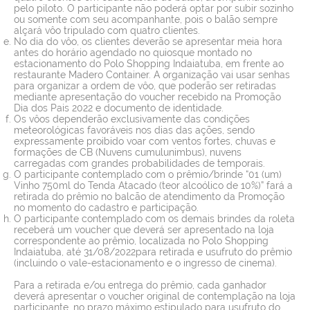
pelo piloto. O participante não poderá optar por subir sozinho
ou somente com seu acompanhante, pois o balão sempre
alçará vôo tripulado com quatro clientes.
No dia do vôo, os clientes deverão se apresentar meia hora
antes do horário agendado no quiosque montado no
estacionamento do Polo Shopping Indaiatuba, em frente ao
restaurante Madero Container. A organização vai usar senhas
para organizar a ordem de vôo, que poderão ser retiradas
mediante apresentação do voucher recebido na Promoção
Dia dos Pais 2022 e documento de identidade.
Os vôos dependerão exclusivamente das condições
meteorológicas favoráveis nos dias das ações, sendo
expressamente proibido voar com ventos fortes, chuvas e
formações de CB (Nuvens cumulunimbus), nuvens
carregadas com grandes probabilidades de temporais.
O participante contemplado com o prêmio/brinde “01 (um)
Vinho 750ml do Tenda Atacado (teor alcoólico de 10%)” fará a
retirada do prêmio no balcão de atendimento da Promoção
no momento do cadastro e participação.
O participante contemplado com os demais brindes da roleta
receberá um voucher que deverá ser apresentado na loja
correspondente ao prêmio, localizada no Polo Shopping
Indaiatuba, até 31/08/2022para retirada e usufruto do prêmio
(incluindo o vale-estacionamento e o ingresso de cinema).
Para a retirada e/ou entrega do prêmio, cada ganhador
deverá apresentar o voucher original de contemplação na loja
participante, no prazo máximo estipulado para usufruto do