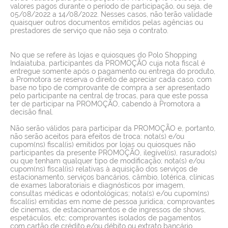
valores pagos durante o período de participação, ou seja, de
05/08/2022 a 14/08/2022. Nesses casos, não terão validade
quaisquer outros documentos emitidos pelas agências ou
prestadores de serviço que não seja o contrato.
No que se refere às lojas e quiosques do Polo Shopping
Indaiatuba, participantes da PROMOÇÃO cuja nota fiscal é
entregue somente após o pagamento ou entrega do produto,
a Promotora se reserva o direito de apreciar cada caso, com
base no tipo de comprovante de compra a ser apresentado
pelo participante na central de trocas, para que este possa
ter de participar na PROMOÇÃO, cabendo à Promotora a
decisão final.
Não serão válidos para participar da PROMOÇÃO e, portanto,
não serão aceitos para efeitos de troca: nota(s) e/ou
cupom(ns) fiscal(is) emitidos por lojas ou quiosques não
participantes da presente PROMOÇÃO, ilegível(is), rasurado(s)
ou que tenham qualquer tipo de modificação; nota(s) e/ou
cupom(ns) fiscal(is) relativas à aquisição dos serviços de
estacionamento, serviços bancários, câmbio, lotérica, clínicas
de exames laboratoriais e diagnósticos por imagem,
consultas médicas e odontológicas; nota(s) e/ou cupom(ns)
fiscal(is) emitidas em nome de pessoa jurídica; comprovantes
de cinemas, de estacionamentos e de ingressos de shows,
espetáculos, etc; comprovantes isolados de pagamentos
com cartão de crédito e/ou débito ou extrato bancário