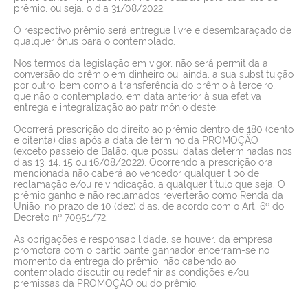
prêmio, ou seja, o dia 31/08/2022.
O respectivo prêmio será entregue livre e desembaraçado de
qualquer ônus para o contemplado.
Nos termos da legislação em vigor, não será permitida a
conversão do prêmio em dinheiro ou, ainda, a sua substituição
por outro, bem como a transferência do prêmio à terceiro,
que não o contemplado, em data anterior à sua efetiva
entrega e integralização ao patrimônio deste.
Ocorrerá prescrição do direito ao prêmio dentro de 180 (cento
e oitenta) dias após a data de término da PROMOÇÃO
(exceto passeio de Balão, que possui datas determinadas nos
dias 13, 14, 15 ou 16/08/2022). Ocorrendo a prescrição ora
mencionada não caberá ao vencedor qualquer tipo de
reclamação e/ou reivindicação, a qualquer título que seja. O
prêmio ganho e não reclamados reverterão como Renda da
União, no prazo de 10 (dez) dias, de acordo com o Art. 6º do
Decreto nº 70951/72.
As obrigações e responsabilidade, se houver, da empresa
promotora com o participante ganhador encerram-se no
momento da entrega do prêmio, não cabendo ao
contemplado discutir ou redefinir as condições e/ou
premissas da PROMOÇÃO ou do prêmio.