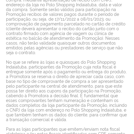
endereço da loja no Polo Shopping Indaiatuba, data e valor
da compra. Somente serão válidos para participação na
Promoção recibos de valores pagos durante o período de
participação, ou seja, de 17/11/2022 a 08/01/2023, ou
comprovação de pagamento parcelado no cartão de crédito
(cliente deverá apresentar o recibo do cartão junto com o
contrato firmado com agência de viagem ou clínica de
estética no balcão de atendimento da Promoção). Nesses
casos, não terão validade quaisquer outros documentos
emitidos pelas agências ou prestadores de serviço que não
seja o contrato.
No que se refere às lojas e quiosques do Polo Shopping
Indaiatuba, participantes da Promoção cuja nota fiscal é
entregue somente após o pagamento ou entrega do produto,
a Promotora se reserva o direito de apreciar cada caso, com
base no tipo de comprovante de compra a ser apresentado
pelo participante na central de atendimento, para que este
possa ter direito aos cupons da participação na Promoção,
cabendo à Promotora a decisão final. É fundamental que
esses comprovantes tenham numeração e contenham os
dados completos da loja participante da Promoção, incluindo
o CNPJ da loja com endereço no Polo Shopping Indaiatuba, e
que também tenham os dados do cliente, para confirmar que
a transação comercial é válida.
Para as lojas participantes que emitem/enviam nota fiscal
eletrônica e/ou notas fiscais identificadas com CPF, somente