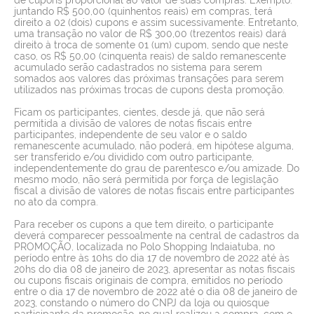
juntando R$ 500,00 (quinhentos reais) em compras, terá
direito a 02 (dois) cupons e assim sucessivamente. Entretanto,
uma transação no valor de R$ 300,00 (trezentos reais) dará
direito à troca de somente 01 (um) cupom, sendo que neste
caso, os R$ 50,00 (cinquenta reais) de saldo remanescente
acumulado serão cadastrados no sistema para serem
somados aos valores das próximas transações para serem
utilizados nas próximas trocas de cupons desta promoção.
Ficam os participantes, cientes, desde já, que não será
permitida a divisão de valores de notas fiscais entre
participantes, independente de seu valor e o saldo
remanescente acumulado, não poderá, em hipótese alguma,
ser transferido e/ou dividido com outro participante,
independentemente do grau de parentesco e/ou amizade. Do
mesmo modo, não será permitida por força de legislação
fiscal a divisão de valores de notas fiscais entre participantes
no ato da compra.
Para receber os cupons a que tem direito, o participante
deverá comparecer pessoalmente na central de cadastros da
PROMOÇÃO, localizada no Polo Shopping Indaiatuba, no
período entre às 10hs do dia 17 de novembro de 2022 até às
20hs do dia 08 de janeiro de 2023, apresentar as notas fiscais
ou cupons fiscais originais de compra, emitidos no período
entre o dia 17 de novembro de 2022 até o dia 08 de janeiro de
2023, constando o número do CNPJ da loja ou quiosque
participante da promoção, no qual realizou a compra, com o