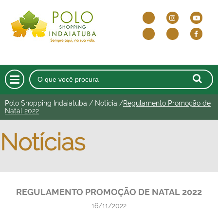
Polo Shopping Indaiatuba
/
Notícia
/
Regulamento Promoção de
HOME
Natal 2022
O SHOPPING
Notícias
DELIVERY E DRIVE THRU
LOJAS
REGULAMENTO PROMOÇÃO DE NATAL 2022
CINEMA
16/11/2022
ALIMENTAÇÃO