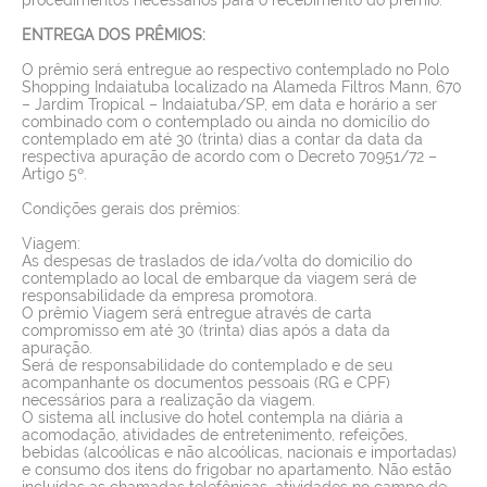
ENTREGA DOS PRÊMIOS:
O prêmio será entregue ao respectivo contemplado no Polo
Shopping Indaiatuba localizado na Alameda Filtros Mann, 670
– Jardim Tropical – Indaiatuba/SP, em data e horário a ser
combinado com o contemplado ou ainda no domicílio do
contemplado em até 30 (trinta) dias a contar da data da
respectiva apuração de acordo com o Decreto 70951/72 –
Artigo 5º.
Condições gerais dos prêmios:
Viagem:
As despesas de traslados de ida/volta do domicílio do
contemplado ao local de embarque da viagem será de
responsabilidade da empresa promotora.
O prêmio Viagem será entregue através de carta
compromisso em até 30 (trinta) dias após a data da
apuração.
Será de responsabilidade do contemplado e de seu
acompanhante os documentos pessoais (RG e CPF)
necessários para a realização da viagem.
O sistema all inclusive do hotel contempla na diária a
acomodação, atividades de entretenimento, refeições,
bebidas (alcoólicas e não alcoólicas, nacionais e importadas)
e consumo dos itens do frigobar no apartamento. Não estão
incluídas as chamadas telefônicas, atividades no campo de