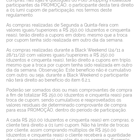
participantes da PROMOÇÃO, o participante desta terá direito
a 01 (um) cupom de participação, nos termos deste
regulamento.
As compras realizadas de Segunda a Quinta-feira com
valores iguais/superiores a R$ 250,00 (duzentos e cinquenta
reais), terão direito a cupons em dobro, mesmo que a troca
por cupom tenha sido realizada em outro dia da semana.
As compras realizadas durante a Black Weekend (24/11 a
28/11/22) com valores iguais/superiores a R$ 250,00
(duzentos e cinquenta reais), terão direito a cupons em triplo,
mesmo que a troca por cupom tenha sido realizada em outro
dia da semana. Observação: Este benefício não é cumulativo
com outro, ou seja, durante a Black Weekend o participante
não terá direito ao benefício do item 6.2.1.
Poderão ser somados dois ou mais comprovantes de compra
a fim de totalizar R$ 250,00 (duzentos e cinquenta reais) para
troca de cupom, sendo cumulativos e reaproveitados os
valores residuais de determinado comprovante de compra
para essa PROMOÇÃO, dentro do período de participação.
A cada R$ 250,00 (duzentos e cinquenta reais) em compras, o
cliente terá direito a 01 (um) cupom. Não há limite de trocas
por cliente, assim comprando múltiplos de R$ 250,00
(duzentos e cinquenta reais) o cliente receberá a quantidade
de cupons proporcional ao valor de suas compras. Exemplo: