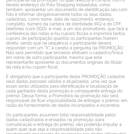
devido endereço do Polo Shopping Indaiatuba, como
também, apresentar um documento de identificação seu com
foto e informar obrigatoriamente todos os seus dados
cadastrais, como nome, data de nascimento, endereço
completo, número da carteira de identidade (RG) e do CPF,
telefones (com DDD), e-mail, a um dos promotores, que fará a
conferência das notas e/ou cupons fiscais e imprimirá tantos
cupons de participação quantos os participantes tiverem
direito, sendo que na sequência o participante deverá
responder com um “X”, à caneta à pergunta da PROMOÇÃO.
Não será permitido que terceiros efetuem o cadastro/troca
em nome de outro participante, mesmo que este
representante apresente os documentos originais do titular
da nota e/ou cupom fiscal.
É obrigatório que o participante desta PROMOÇÃO cadastre
seus dados pessoais válidos e atualizados, uma vez que
esses serão utilizados para identificação e localização de
cada ganhador desta promoção e consequente entrega do
prêmio. Dessa forma, a Promotora da promoção não será
responsável de ficar impossibilitada de entregar o prêmio, em
razão do fornecimento de dados incompletos e incorretos.
Os participantes assumem total responsabilidade pelos
dados cadastrados e enviados na promoção, para
comunicação e entrega do prêmio, não podendo imputar a
quem quer que seja a responsabilidade pelo não
recebimento decorrente de incorreção nos dados informados,