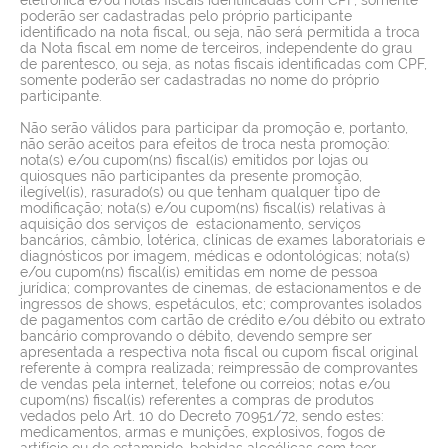
poderão ser cadastradas pelo próprio participante
identificado na nota fiscal, ou seja, não será permitida a troca
da Nota fiscal em nome de terceiros, independente do grau
de parentesco, ou seja, as notas fiscais identificadas com CPF,
somente poderão ser cadastradas no nome do próprio
participante.
Não serão válidos para participar da promoção e, portanto,
não serão aceitos para efeitos de troca nesta promoção:
nota(s) e/ou cupom(ns) fiscal(is) emitidos por lojas ou
quiosques não participantes da presente promoção,
ilegível(is), rasurado(s) ou que tenham qualquer tipo de
modificação; nota(s) e/ou cupom(ns) fiscal(is) relativas à
aquisição dos serviços de estacionamento, serviços
bancários, câmbio, lotérica, clínicas de exames laboratoriais e
diagnósticos por imagem, médicas e odontológicas; nota(s)
e/ou cupom(ns) fiscal(is) emitidas em nome de pessoa
jurídica; comprovantes de cinemas, de estacionamentos e de
ingressos de shows, espetáculos, etc; comprovantes isolados
de pagamentos com cartão de crédito e/ou débito ou extrato
bancário comprovando o débito, devendo sempre ser
apresentada a respectiva nota fiscal ou cupom fiscal original
referente à compra realizada; reimpressão de comprovantes
de vendas pela internet, telefone ou correios; notas e/ou
cupom(ns) fiscal(is) referentes a compras de produtos
vedados pelo Art. 10 do Decreto 70951/72, sendo estes:
medicamentos, armas e munições, explosivos, fogos de
artifício ou de estampido, bebidas alcoólicas com teor