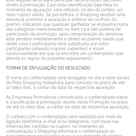
direito à premiação. Caso esta identificação seja feita no
momento da apuração, será retirado, no ato do sorteio, um
novo cupom válido. Se porventura, o Shopping receber uma
denúncia posterior à apuração e anterior ao usufruto do
prêmio, indicando que qualquer ganhador se enquadra numa
das categorias mencionadas no item 7.4 e não poderia ter
participado da promoção, após comprovação da denúncia,
este perderá imediatamente o direito ao prêmio sendo que
neste caso o participante será substituído por outro
participante sorteado (cupons suplentes) e assim
sucessivamente até que se encontre um contemplado que
atenda as regras do presente regulamento.
FORMA DE DIVULGAÇÃO DO RESULTADO:
O nome do contemplado será divulgado no site e rede sociais
do Polo Shopping Indaiatuba para consulta no prazo de até
10 (dez) dias, a contar da data da respectiva apuração.
As Empresas Promotoras comunicarão o contemplado sobre
a classificação e premiação destes nesta Promoção no prazo
de até 10 (dez) dias, a contar da data da respectiva apuração.
O contato com o contemplado será realizado por meio de
ligação telefônica, e-mail e/ou telegrama, com base nas
informações contidas no cupom, no momento da
comunicação o Shopping informará o contemplado os
procedimentos necessários para o recebimento do prêmio.