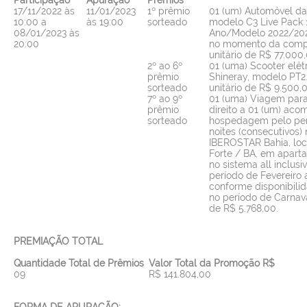
17/11/2022 às
11/01/2023
1º prêmio
01 (um) Automóvel da
10:00 a
às 19:00
sorteado
modelo C3 Live Pack 
08/01/2023 às
Ano/Modelo 2022/2023
20:00
no momento da compr
unitário de R$ 77.000
2º ao 6º
01 (uma) Scooter elé
prêmio
Shineray, modelo PT2.
sorteado
unitário de R$ 9.500,
7º ao 9º
01 (uma) Viagem par
prêmio
direito a 01 (um) ac
sorteado
hospedagem pelo per
noites (consecutivos) 
IBEROSTAR Bahia, loc
Forte / BA, em apart
no sistema all inclusi
período de Fevereiro 
conforme disponibilid
no período de Carnava
de R$ 5.768,00.
PREMIAÇÃO TOTAL
Quantidade Total de Prêmios
Valor Total da Promoção R$
09
R$ 141.804,00
FORMA DE APURAÇÃO: