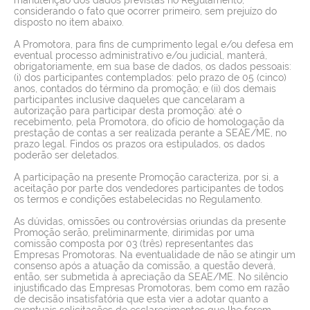
considerando o fato que ocorrer primeiro, sem prejuízo do
disposto no item abaixo.
A Promotora, para fins de cumprimento legal e/ou defesa em
eventual processo administrativo e/ou judicial, manterá,
obrigatoriamente, em sua base de dados, os dados pessoais:
(i) dos participantes contemplados: pelo prazo de 05 (cinco)
anos, contados do término da promoção; e (ii) dos demais
participantes inclusive daqueles que cancelaram a
autorização para participar desta promoção: até o
recebimento, pela Promotora, do ofício de homologação da
prestação de contas a ser realizada perante a SEAE/ME, no
prazo legal. Findos os prazos ora estipulados, os dados
poderão ser deletados.
A participação na presente Promoção caracteriza, por si, a
aceitação por parte dos vendedores participantes de todos
os termos e condições estabelecidas no Regulamento.
As dúvidas, omissões ou controvérsias oriundas da presente
Promoção serão, preliminarmente, dirimidas por uma
comissão composta por 03 (três) representantes das
Empresas Promotoras. Na eventualidade de não se atingir um
consenso após a atuação da comissão, a questão deverá,
então, ser submetida à apreciação da SEAE/ME. No silêncio
injustificado das Empresas Promotoras, bem como em razão
de decisão insatisfatória que esta vier a adotar quanto a
eventuais solicitações de esclarecimentos que lhe forem