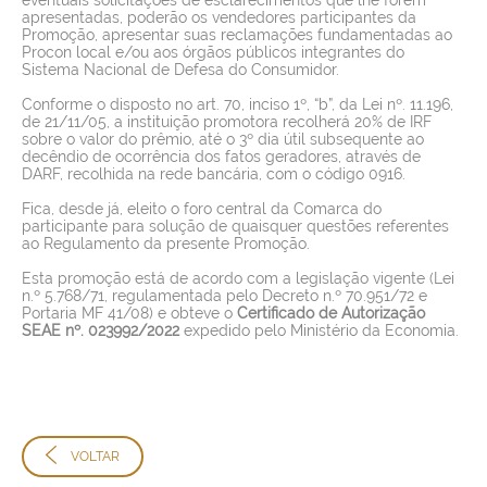
apresentadas, poderão os vendedores participantes da
Promoção, apresentar suas reclamações fundamentadas ao
Procon local e/ou aos órgãos públicos integrantes do
Sistema Nacional de Defesa do Consumidor.
Conforme o disposto no art. 70, inciso 1º, “b”, da Lei nº. 11.196,
de 21/11/05, a instituição promotora recolherá 20% de IRF
sobre o valor do prêmio, até o 3º dia útil subsequente ao
decêndio de ocorrência dos fatos geradores, através de
DARF, recolhida na rede bancária, com o código 0916.
Fica, desde já, eleito o foro central da Comarca do
participante para solução de quaisquer questões referentes
ao Regulamento da presente Promoção.
Esta promoção está de acordo com a legislação vigente (Lei
n.º 5.768/71, regulamentada pelo Decreto n.º 70.951/72 e
Portaria MF 41/08) e obteve o
Certificado de Autorização
SEAE nº.
023992/2022
expedido pelo Ministério da Economia.
VOLTAR