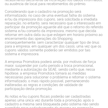
ou ausência de local para recebimentos do prêmio.
Considerando que o cadastro na promoção será
informatizado, no caso de uma eventual falha do sistema
e/ou da impressora dos cupons, será solicitada a imediata
reparação, no entanto, será necessário que o interessado em
participar da promoção aguarde até que o retorno do referido
sistema e/ou conserto da impressora, mesmo que decida
retornar em outra data ou que estejam em horário próximo ao
encerramento das operações do Shopping,
consequentemente, sem caracterizar qualquer tipo de ônus
para a empresa, em qualquer um dos casos, uma vez que os
cupons válidos somente poderão ser emitidos por tais
sistema e impressora.
A empresa Promotora poderá ainda, por motivos de força
maior, suspender por curto período a troca promocional,
mediante a autorização da SEAE, sendo certo que, nessa
hipótese, a empresa Promotora tomará as medidas
necessárias para solucionar o problema e retomar o sistema
informatizado, o mais rápido possível, permanecendo
inalteradas as regras e condições de validade de
participação desta promoção.
As notas e/ou cupons fiscais poderão ser cadastradas
apenas uma única vez durante toda a promoção, após o
cadastro a mesma será bloqueada pelo sistema não sendo
permitido novo cadastramento da mesma na promoção.