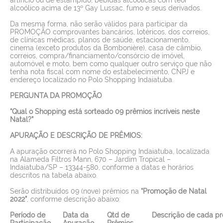
alcoólico acima de 13º Gay Lussac, fumo e seus derivados.
Da mesma forma, não serão válidos para participar da
PROMOÇÃO comprovantes bancários, lotéricos, dos correios,
de clínicas médicas, planos de saúde, estacionamento,
cinema (exceto produtos da Bombonière), casa de câmbio,
correios, compra/financiamento/consórcio de imóvel,
automóvel e moto, bem como qualquer outro serviço que não
tenha nota fiscal com nome do estabelecimento, CNPJ e
endereço localizado no Polo Shopping Indaiatuba.
PERGUNTA DA PROMOÇÃO
“
Qual o Shopping está sorteado 09 prêmios incríveis neste
Natal?
”
APURAÇÃO E DESCRIÇÃO DE PRÊMIOS:
A apuração ocorrerá no Polo Shopping Indaiatuba, localizada
na Alameda Filtros Mann, 670 – Jardim Tropical –
Indaiatuba/SP – 13344-580, conforme a datas e horários
descritos na tabela abaixo.
Serão distribuídos 09 (nove) prêmios na
“Promoção de Natal
2022”
, conforme descrição abaixo:
Período de
Data da
Qtd de
Descrição de cada p
Participação
Apuração
Prêmios