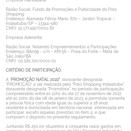
Razão Social: Fundo de Promoções e Publicidade do Polo
Shopping
Endereço: Alameda Filtros Mann, 670 – Jardim Tropical –
Indaiatuba/SP – 13344-580
CNPJ: 15.177.492/0001-62
Empresa Aderente:
Razão Social: Nolandis Empreendimentos e Participações
Endereço: BA099 - s/n – KM 56 – Praia do Forte – Mata de
São João/BA
CNPJ: 05.581.720/0001-01
CRITÉRIO DE PARTICIPAÇÃO:
A “
PROMOÇÃO
NATAL 2022”
, doravante designada
“PROMOÇÃO” a ser realizada pelo “Polo Shopping Indaiatuba”,
doravante designada “Promotora”, no período de participação
compreendido entre às 10hs do dia 17 de novembro de 2022
até às 20hs do dia 08 de janeiro de 2023, é permitida somente
a pessoa física com idade igual ou superior a 18 anos,
residente e domiciliada em território nacional, interessada em
participar, exceto àquelas previstas no item 4, e que
cumpram o disposto no presente regulamento.
Juntando R$ 250,00 (duzentos e cinquenta reais) gastos em
compras, nas lojas e quiosques do Polo Shopping Indaiatuba