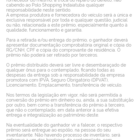
cabendo ao Polo Shopping Indaiatuba qualquer
responsabilidade neste sentido.
A empresa produtora e fornecedora do veículo será a única e
exclusiva responsável por toda e qualquer questão, judicial
ou não, relacionada a este prêmio, especialmente quanto à
qualidade, funcionamento e garantia.
Para a retirada e/ou entrega do prêmio, o ganhador deverá
apresentar documentação comprobatória original e cópia do
RG/CNH, CPF e cópia do comprovante de residência. O
prêmio não poderá ser retirado por terceiros.
O prêmio distribuído deverá ser livre e desembaraçado de
qualquer ônus para o contemplado, ficando todas as
despesas da entrega sob a responsabilidade da empresa
promotora com IPVA, Seguro Obrigatório (DPVAT),
Licenciamento, Emplacamento, transferência de veículo.
Nos termos da legislação em vigor, não será permitida a
conversão do prêmio em dinheiro ou, ainda, a sua substituição
por outro, bem como a transferência do prêmio à terceiro,
que não o contemplado, em data anterior à sua efetiva
entrega e integralização ao patrimônio deste.
Na eventualidade do ganhador vir a falecer, o respectivo
prêmio será entregue ao espólio, na pessoa do seu
inventariante. Não havendo processo de inventário, será
entregue a um dos herdeiros do contemplado, com