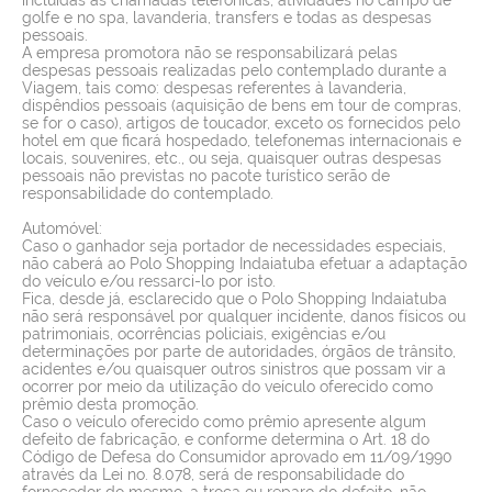
golfe e no spa, lavanderia, transfers e todas as despesas
pessoais.
A empresa promotora não se responsabilizará pelas
despesas pessoais realizadas pelo contemplado durante a
Viagem, tais como: despesas referentes à lavanderia,
dispêndios pessoais (aquisição de bens em tour de compras,
se for o caso), artigos de toucador, exceto os fornecidos pelo
hotel em que ficará hospedado, telefonemas internacionais e
locais, souvenires, etc., ou seja, quaisquer outras despesas
pessoais não previstas no pacote turístico serão de
responsabilidade do contemplado.
Automóvel:
Caso o ganhador seja portador de necessidades especiais,
não caberá ao Polo Shopping Indaiatuba efetuar a adaptação
do veículo e/ou ressarci-lo por isto.
Fica, desde já, esclarecido que o Polo Shopping Indaiatuba
não será responsável por qualquer incidente, danos físicos ou
patrimoniais, ocorrências policiais, exigências e/ou
determinações por parte de autoridades, órgãos de trânsito,
acidentes e/ou quaisquer outros sinistros que possam vir a
ocorrer por meio da utilização do veículo oferecido como
prêmio desta promoção.
Caso o veículo oferecido como prêmio apresente algum
defeito de fabricação, e conforme determina o Art. 18 do
Código de Defesa do Consumidor aprovado em 11/09/1990
através da Lei no. 8.078, será de responsabilidade do
fornecedor do mesmo, a troca ou reparo do defeito, não