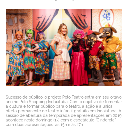
SERVIÇOS
NOTÍCIAS
VAGAS
CONTATO
Sucesso de público, o projeto Polo Teatro entra em seu oitavo
ano no Polo Shopping Indaiatuba. Com o objetivo de fomentar
a cultura e formar público para o teatro, a ação é a única
oferta permanente de teatro infantil gratuito em Indaiatuba. A
sessão de abertura da temporada de apresentações em 2019
acontece neste domingo (17) com o espetáculo “Cinderela”,
com duas apresentações, às 15h e às 17h.