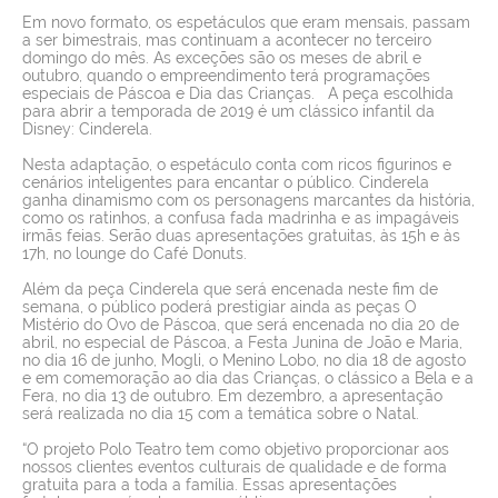
Em novo formato, os espetáculos que eram mensais, passam
a ser bimestrais, mas continuam a acontecer no terceiro
domingo do mês. As exceções são os meses de abril e
outubro, quando o empreendimento terá programações
especiais de Páscoa e Dia das Crianças.
A peça escolhida
para abrir a temporada de 2019 é um clássico infantil da
Disney: Cinderela.
Nesta adaptação, o espetáculo conta com ricos figurinos e
cenários inteligentes para encantar o público. Cinderela
ganha dinamismo com os personagens marcantes da história,
como os ratinhos, a confusa fada madrinha e as impagáveis
irmãs feias.
Serão duas apresentações gratuitas, às 15h e às
17h, no lounge do Café Donuts.
Além da peça Cinderela que será encenada neste fim de
semana, o público poderá prestigiar ainda as peças O
Mistério do Ovo de Páscoa, que será encenada no dia 20 de
abril, no especial de Páscoa, a Festa Junina de João e Maria,
no dia 16 de junho, Mogli, o Menino Lobo, no dia 18 de agosto
e em comemoração ao dia das Crianças, o clássico a Bela e a
Fera, no dia 13 de outubro. Em dezembro, a apresentação
será realizada no dia 15 com a temática sobre o Natal.
“O projeto Polo Teatro tem como objetivo proporcionar aos
nossos clientes eventos culturais de qualidade e de forma
gratuita para a toda a família. Essas apresentações