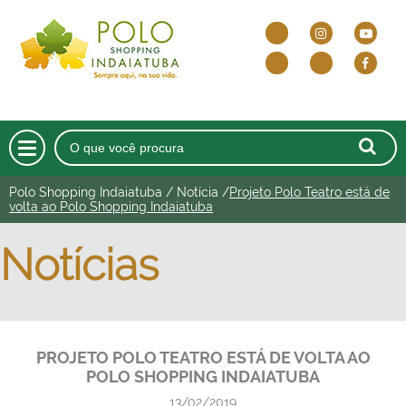
Polo Shopping Indaiatuba
/
Notícia
/
Projeto Polo Teatro está de
HOME
volta ao Polo Shopping Indaiatuba
O SHOPPING
Notícias
DELIVERY E DRIVE THRU
LOJAS
PROJETO POLO TEATRO ESTÁ DE VOLTA AO
CINEMA
POLO SHOPPING INDAIATUBA
ALIMENTAÇÃO
13/02/2019