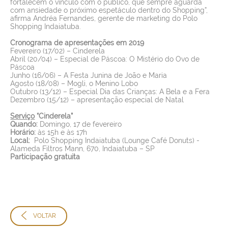
fortalecem o vínculo com o público, que sempre aguarda
com ansiedade o próximo espetáculo dentro do Shopping”,
afirma Andréa Fernandes, gerente de marketing do Polo
Shopping Indaiatuba.
Cronograma de apresentações em 2019
Fevereiro (17/02) – Cinderela
Abril (20/04) – Especial de Páscoa: O Mistério do Ovo de
Páscoa
Junho (16/06) – A Festa Junina de João e Maria
Agosto (18/08) – Mogli, o Menino Lobo
Outubro (13/12) – Especial Dia das Crianças: A Bela e a Fera
Dezembro (15/12) – apresentação especial de Natal
Serviço
“Cinderela
”
Quando:
Domingo, 17 de fevereiro
Horário:
às 15h e às 17h
Local:
Polo Shopping Indaiatuba (Lounge Café Donuts) -
Alameda Filtros Mann, 670, Indaiatuba – SP
Participação gratuita
VOLTAR