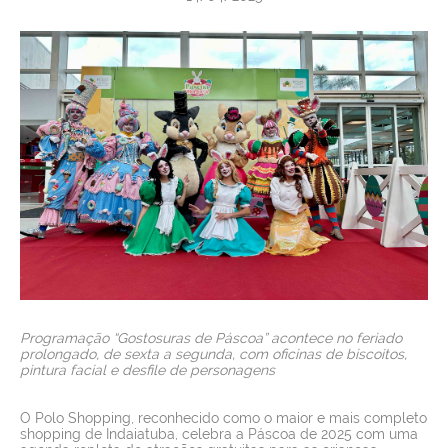
SERVIÇOS
NOTÍCIAS
VAGAS
CONTATO
Programação “Gostosuras de Páscoa” acontece no feriado
prolongado, de sexta a segunda, com oficinas de biscoitos,
pintura facial e desfile de personagens
O Polo Shopping, reconhecido como o maior e mais completo
shopping de Indaiatuba, celebra a Páscoa de 2025 com uma