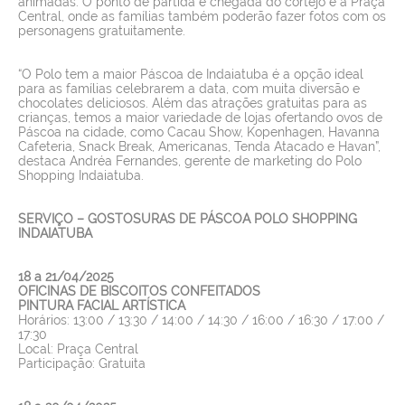
animadas. O ponto de partida e chegada do cortejo é a Praça
Central, onde as famílias também poderão fazer fotos com os
personagens gratuitamente.
“O Polo tem a maior Páscoa de Indaiatuba é a opção ideal
para as famílias celebrarem a data, com muita diversão e
chocolates deliciosos. Além das atrações gratuitas para as
crianças, temos a maior variedade de lojas ofertando ovos de
Páscoa na cidade, como Cacau Show, Kopenhagen, Havanna
Cafeteria, Snack Break, Americanas, Tenda Atacado e Havan”,
destaca Andréa Fernandes, gerente de marketing do Polo
Shopping Indaiatuba.
SERVIÇO – GOSTOSURAS DE PÁSCOA POLO SHOPPING
INDAIATUBA
18 a 21/04/2025
OFICINAS DE BISCOITOS CONFEITADOS
PINTURA FACIAL ARTÍSTICA
Horários: 13:00 / 13:30 / 14:00 / 14:30 / 16:00 / 16:30 / 17:00 /
17:30
Local: Praça Central
Participação: Gratuita