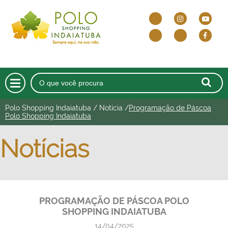
Polo Shopping Indaiatuba
/
Notícia
/
Programação de Páscoa
HOME
Polo Shopping Indaiatuba
O SHOPPING
Notícias
DELIVERY E DRIVE THRU
LOJAS
PROGRAMAÇÃO DE PÁSCOA POLO
CINEMA
SHOPPING INDAIATUBA
ALIMENTAÇÃO
14/04/2025