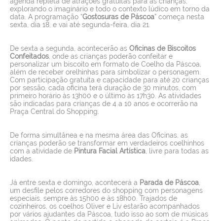
agenda repleta de atrações gratuitas para as crianças,
explorando o imaginário e todo o contexto lúdico em torno da
data. A programação “
Gostosuras de Páscoa
” começa nesta
sexta, dia 18, e vai até segunda-feira, dia 21.
De sexta a segunda, acontecerão as
Oficinas de Biscoitos
Confeitados
, onde as crianças poderão confeitar e
personalizar um biscoito em formato de Coelho da Páscoa,
além de receber orelhinhas para simbolizar o personagem.
Com participação gratuita e capacidade para até 20 crianças
por sessão, cada oficina terá duração de 30 minutos, com
primeiro horário às 13h00 e o último às 17h30. As atividades
são indicadas para crianças de 4 a 10 anos e ocorrerão na
Praça Central do Shopping.
De forma simultânea e na mesma área das Oficinas, as
crianças poderão se transformar em verdadeiros coelhinhos
com a atividade de
Pintura Facial Artística
, livre para todas as
idades.
Já entre sexta e domingo, acontecerá a
Parada de Páscoa
,
um desfile pelos corredores do shopping com personagens
especiais, sempre às 15h00 e às 18h00. Trajados de
cozinheiros, os coelhos Oliver e Liv estarão acompanhados
por vários ajudantes da Páscoa, tudo isso ao som de músicas