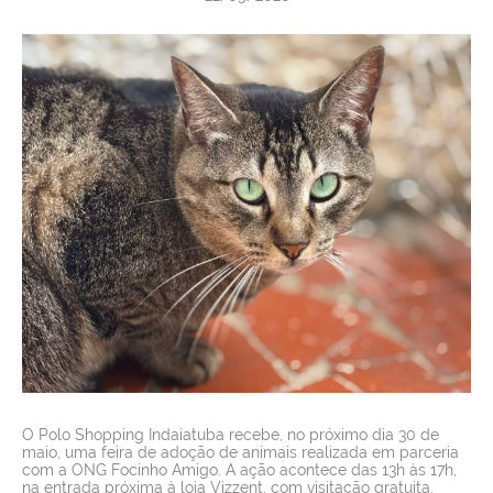
SERVIÇOS
NOTÍCIAS
VAGAS
CONTATO
O Polo Shopping Indaiatuba recebe, no próximo dia 30 de
maio, uma feira de adoção de animais realizada em parceria
com a ONG Focinho Amigo. A ação acontece das 13h às 17h,
na entrada próxima à loja Vizzent, com visitação gratuita.