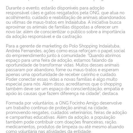
Durante o evento, estarão disponíveis para adoção
responsável cães e gatos resgatados pela ONG, que atua no
acolhimento, cuidado e reabilitação de animais abandonados
ou vítimas de maus-tratos em Indaiatuba. A iniciativa busca
aproximar os animais de famílias dispostas a oferecer um
novo lar, além de conscientizar o público sobre a importância
da adoção responsável e da castração.
Para a gerente de marketing do Polo Shopping Indaiatuba,
Andréa Fernandes, ações como essa reforçam o papel social
do empreendimento junto à comunidade. “Quando abrimos
espaço para uma feira de adoção, estamos falando da
oportunidade de transformar vidas. Muitos desses animais
passaram por abandono, fome ou maus-tratos e esperam
apenas uma oportunidade de receber carinho e cuidado.
Poder conectar essas vidas a novas famílias é algo muito
especial para nós. Além disso, acreditamos que o shopping
também deve ser um espaço de conscientização, empatia e
apoio às causas que fazem diferença na cidade”, destaca.
Formada por voluntários, a ONG Focinho Amigo desenvolve
um trabalho contínuo de proteção animal na cidade,
promovendo resgates, cuidados veterinários, feiras de adoção
e campanhas educativas. Além da adoção, a população
também pode contribuir com doações financeiras, ração,
medicamentos, produtos de limpeza ou até mesmo atuando
como voluntária nas atividades da entidade.