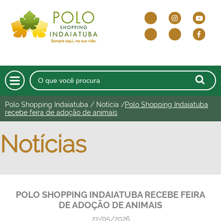
Polo Shopping Indaiatuba
/
Notícia
/
Polo Shopping Indaiatuba
HOME
recebe feira de adoção de animais
O SHOPPING
Notícias
DELIVERY E DRIVE THRU
LOJAS
POLO SHOPPING INDAIATUBA RECEBE FEIRA
CINEMA
DE ADOÇÃO DE ANIMAIS
ALIMENTAÇÃO
22/05/2026