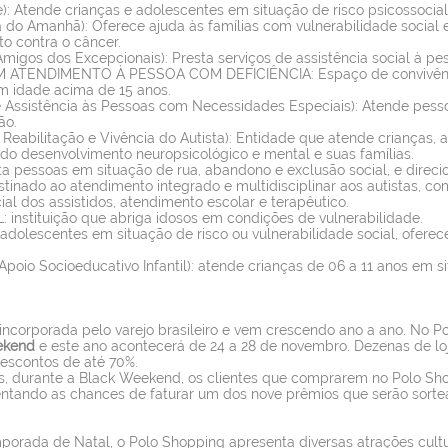
): Atende crianças e adolescentes em situação de risco psicossocial 
do Amanhã): Oferece ajuda às famílias com vulnerabilidade social
o contra o câncer.
migos dos Excepcionais): Presta serviços de assistência social à pes
TENDIMENTO À PESSOA COM DEFICIÊNCIA: Espaço de convivência 
m idade acima de 15 anos.
 Assistência às Pessoas com Necessidades Especiais): Atende pessoa
ão.
 Reabilitação e Vivência do Autista): Entidade que atende crianças,
 do desenvolvimento neuropsicológico e mental e suas famílias.
essoas em situação de rua, abandono e exclusão social, e direcio
nado ao atendimento integrado e multidisciplinar aos autistas, co
al dos assistidos, atendimento escolar e terapêutico.
stituição que abriga idosos em condições de vulnerabilidade.
olescentes em situação de risco ou vulnerabilidade social, oferec
Apoio Socioeducativo Infantil): atende crianças de 06 a 11 anos em s
 incorporada pelo varejo brasileiro e vem crescendo ano a ano. No P
ekend
e este ano acontecerá de 24 a 28 de novembro. Dezenas de lo
escontos de até 70%.
s, durante a Black Weekend, os clientes que comprarem no Polo Sh
ntando as chances de faturar um dos nove prêmios que serão sorte
porada de Natal, o Polo Shopping apresenta diversas atrações cult