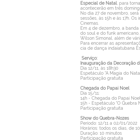
Especial de Natal
, para torn
acontecerão em três doming
No dia 27 de novembro, será 
sessões, às 15h e às 17h. Os 
Cinemas.
Em 4 de dezembro, a banda
do soul e do funk americano,
Wilson Simonal, além de vár
Para encerrar as apresentaç
cia de dança indaiatubana E
Serviço:
Inauguração da Decoração d
Dia 12/11, às 18h30
Espetáculo “A Magia do Nata
Participação gratuita
Chegada do Papai Noel
Dia 15/11:
14h - Chegada do Papai Noel
15h - Espetáculo “O Quebra 
Participação gratuita
Show do Quebra-Nozes
Período: 12/11 a 02/01/2022
Horários: todos os dias, de 10
Duração: 10 minutos
Participação gratuita