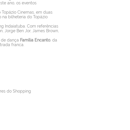
ste ano, os eventos
no Topázio Cinemas, em duas
o na bilheteria do Topázio
ng Indaiatuba. Com referências
n, Jorge Ben Jor, James Brown,
o de dança
Família Encanto
, da
trada franca.
ores do Shopping