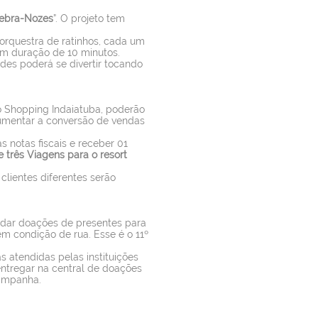
ebra-Nozes
”. O projeto tem
orquestra de ratinhos, cada um
m duração de 10 minutos.
dades poderá se divertir tocando
o Shopping Indaiatuba, poderão
aumentar a conversão de vendas
 notas fiscais e receber 01
e três Viagens para o resort
lientes diferentes serão
adar doações de presentes para
em condição de rua. Esse é o 11º
 atendidas pelas instituições
entregar na central de doações
campanha.