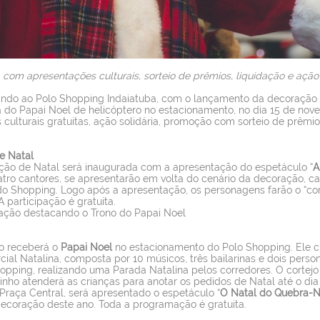
om apresentações culturais, sorteio de prêmios, liquidação e ação 
ndo ao Polo Shopping Indaiatuba, com o lançamento da decoração 
 do Papai Noel de helicóptero no estacionamento, no dia 15 de nov
culturais gratuitas, ação solidária, promoção com sorteio de prêmi
e Natal
ação de Natal será inaugurada com a apresentação do espetáculo “
A
tro cantores, se apresentarão em volta do cenário da decoração, c
do Shopping. Logo após a apresentação, os personagens farão o “cort
A participação é gratuita.
ação destacando o Trono do Papai Noel
co receberá o
Papai Noel
no estacionamento do Polo Shopping. Ele c
al Natalina, composta por 10 músicos, três bailarinas e dois perso
shopping, realizando uma Parada Natalina pelos corredores. O cortej
nho atenderá as crianças para anotar os pedidos de Natal até o dia
 Praça Central, será apresentado o espetáculo “
O Natal do Quebra-
ecoração deste ano. Toda a programação é gratuita.