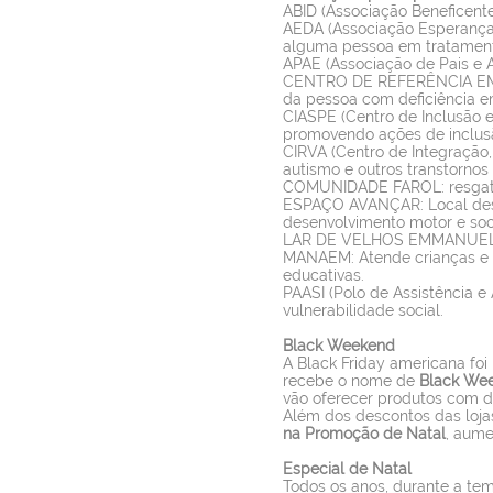
ABID (Associação Beneficente
AEDA (Associação Esperança 
alguma pessoa em tratament
APAE (Associação de Pais e A
CENTRO DE REFERÊNCIA EM A
da pessoa com deficiência e
CIASPE (Centro de Inclusão e
promovendo ações de inclus
CIRVA (Centro de Integração,
autismo e outros transtornos
COMUNIDADE FAROL: resgata p
ESPAÇO AVANÇAR: Local desti
desenvolvimento motor e soci
LAR DE VELHOS EMMANUEL: in
MANAEM: Atende crianças e ad
educativas.
PAASI (Polo de Assistência e 
vulnerabilidade social.
Black Weekend
A Black Friday americana foi
recebe o nome de
Black We
vão oferecer produtos com d
Além dos descontos das loja
na Promoção de Natal
, aume
Especial de Natal
Todos os anos, durante a tem