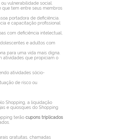
ou vulnerabilidade social.
 e que tem entre seus membros
soa portadora de deficiência.
e capacitação profissional
s com deficiência intelectual,
 adolescentes e adultos com
na para uma vida mais digna.
m atividades que propiciam o
endo atividades sócio-
ituação de risco ou
olo Shopping, a liquidação
jas e quiosques do Shopping
opping terão
cupons triplicados
ados.
urais gratuitas, chamadas