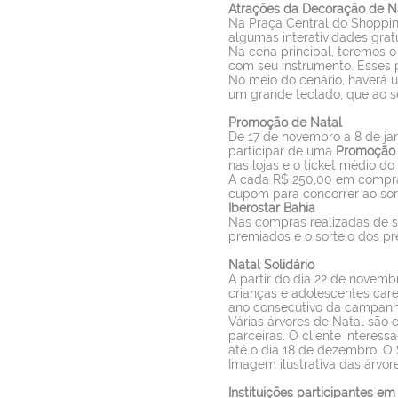
Atrações da Decoração de N
Na Praça Central do Shoppin
algumas interatividades gratu
Na cena principal, teremos o 
com seu instrumento. Esses
No meio do cenário, haverá u
um grande teclado, que ao s
Promoção de Natal
De 17 de novembro a 8 de jan
participar de uma
Promoção c
nas lojas e o ticket médio do 
A cada R$ 250,00 em compras 
cupom para concorrer ao sor
Iberostar Bahia
Nas compras realizadas de se
premiados e o sorteio dos prê
Natal Solidário
A partir do dia 22 de novemb
crianças e adolescentes care
ano consecutivo da campanha,
Várias árvores de Natal são 
parceiras. O cliente interes
até o dia 18 de dezembro. O 
Imagem ilustrativa das árvo
Instituições participantes em