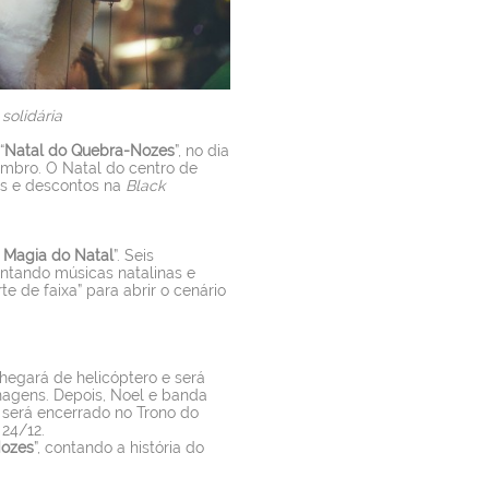
solidária
“
Natal do Quebra-Nozes
”, no dia
embro. O Natal do centro de
os e descontos na
Black
 Magia do Natal
”. Seis
antando músicas natalinas e
e de faixa” para abrir o cenário
hegará de helicóptero e será
nagens. Depois, Noel e banda
o será encerrado no Trono do
 24/12.
Nozes
”, contando a história do