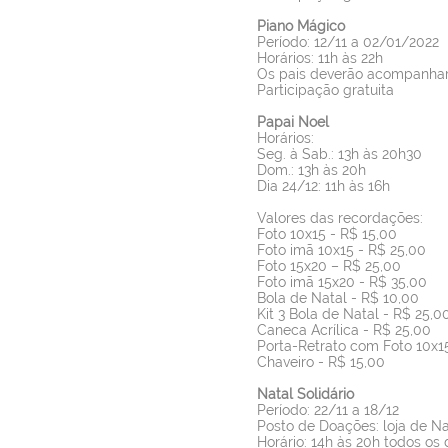
Piano Mágico
Período: 12/11 a 02/01/2022
Horários: 11h às 22h
Os pais deverão acompanhar o
Participação gratuita
Papai Noel
Horários:
Seg. à Sab.: 13h às 20h30
Dom.: 13h às 20h
Dia 24/12: 11h às 16h
Valores das recordações:
Foto 10x15 - R$ 15,00
Foto imã 10x15 - R$ 25,00
Foto 15x20 – R$ 25,00
Foto imã 15x20 - R$ 35,00
Bola de Natal - R$ 10,00
Kit 3 Bola de Natal - R$ 25,0
Caneca Acrílica - R$ 25,00
Porta-Retrato com Foto 10x1
Chaveiro - R$ 15,00
Natal Solidário
Período: 22/11 a 18/12
Posto de Doações: loja de Na
Horário: 14h às 20h todos os 