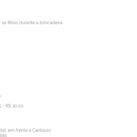
s filhos durante a brincadeira
0
5 - R$ 30,00
tal, em frente à Centauro
dias