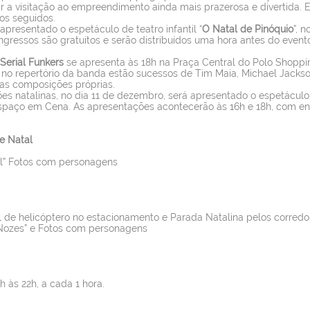
ar a visitação ao empreendimento ainda mais prazerosa e divertida. E
os seguidos.
apresentado o espetáculo de teatro infantil “
O Natal de Pinóquio
”, 
ingressos são gratuitos e serão distribuídos uma hora antes do event
Serial Funkers
se apresenta às 18h na Praça Central do Polo Shoppi
 no repertório da banda estão sucessos de Tim Maia, Michael Jackso
ias composições próprias.
ões natalinas, no dia 11 de dezembro, será apresentado o espetácul
spaço em Cena. As apresentações acontecerão às 16h e 18h, com en
e Natal
l”
Fotos com personagens
 de helicóptero no estacionamento e Parada Natalina pelos corred
Nozes” e Fotos com personagens
h às 22h, a cada 1 hora.