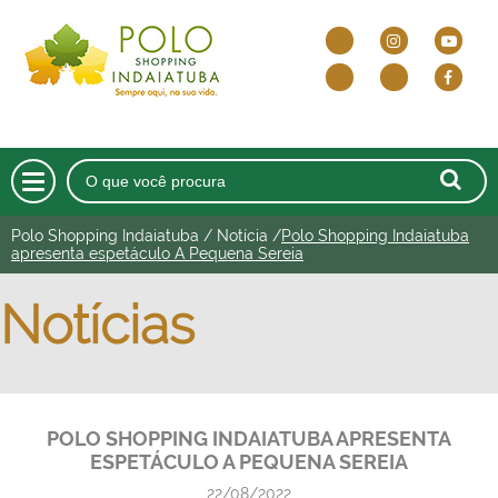
Polo Shopping Indaiatuba
/
Notícia
/
Polo Shopping Indaiatuba
HOME
apresenta espetáculo A Pequena Sereia
O SHOPPING
Notícias
DELIVERY E DRIVE THRU
LOJAS
POLO SHOPPING INDAIATUBA APRESENTA
CINEMA
ESPETÁCULO A PEQUENA SEREIA
ALIMENTAÇÃO
22/08/2022