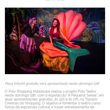
SERVIÇOS
NOTÍCIAS
VAGAS
CONTATO
Peça infantil gratuita será apresentada neste domingo (28)
O Polo Shopping Indaiatuba realiza o projeto Polo Teatro
neste domingo (28), com o espetáculo “A Pequena Sereia”, em
duas apresentações gratuitas, às 15h e às 17h, no Topázio
Cinemas do Shopping. O objetivo é fomentar o teatro como
forma de expressão cultural e trazer entretenimento de