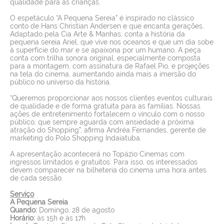
qualidade para as crianças.
O espetáculo “A Pequena Sereia” é inspirado no clássico
conto de Hans Christian Andersen e que encanta gerações.
Adaptado pela Cia Arte & Manhas, conta a história da
pequena sereia Ariel, que vive nos oceanos e que um dia sobe
à superfície do mar e se apaixona por um humano. A peça
conta com trilha sonora original, especialmente composta
para a montagem, com assinatura de Rafael Pio, e projeções
na tela do cinema, aumentando ainda mais a imersão do
público no universo da história.
“Queremos proporcionar aos nossos clientes eventos culturais
de qualidade e de forma gratuita para as famílias. Nossas
ações de entretenimento fortalecem o vínculo com o nosso
público, que sempre aguarda com ansiedade a próxima
atração do Shopping”, afirma Andréa Fernandes, gerente de
marketing do Polo Shopping Indaiatuba.
A apresentação acontecerá no Topázio Cinemas com
ingressos limitados e gratuitos. Para isso, os interessados
devem comparecer na bilheteria do cinema uma hora antes
de cada sessão.
Serviço
A Pequena Sereia
Quando:
Domingo, 28 de agosto
Horário:
às 15h e às 17h