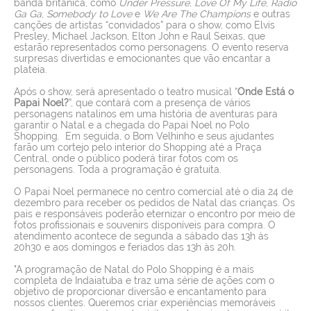
banda britânica, como
Under Pressure
,
Love Of My Life
,
Radio
Ga Ga
,
Somebody to Love
e
We Are The Champions
e outras
canções de artistas “convidados” para o show, como Elvis
Presley, Michael Jackson, Elton John e Raul Seixas, que
estarão representados como personagens. O evento reserva
surpresas divertidas e emocionantes que vão encantar a
plateia.
Após o show, será apresentado o teatro musical “
Onde Está o
Papai Noel?
”, que contará com a presença de vários
personagens natalinos em uma história de aventuras para
garantir o Natal e a chegada do Papai Noel no Polo
Shopping.
Em seguida, o Bom Velhinho e seus ajudantes
farão um cortejo pelo interior do Shopping até a Praça
Central, onde o público poderá tirar fotos com os
personagens. Toda a programação é gratuita.
O Papai Noel permanece no centro comercial até o dia 24 de
dezembro para receber os pedidos de Natal das crianças. Os
pais e responsáveis poderão eternizar o encontro por meio de
fotos profissionais e souvenirs disponíveis para compra. O
atendimento acontece de segunda a sábado das 13h às
20h30 e aos domingos e feriados das 13h às 20h.
"A programação de Natal do Polo Shopping é a mais
completa de Indaiatuba e traz uma série de ações com o
objetivo de proporcionar diversão e encantamento para
nossos clientes. Queremos criar experiências memoráveis