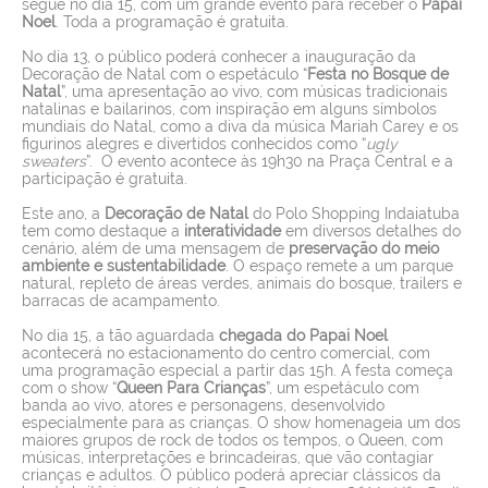
segue no dia 15, com um grande evento para receber o
Papai
Noel
. Toda a programação é gratuita.
No dia 13, o público poderá conhecer a inauguração da
Decoração de Natal com o espetáculo “
Festa no Bosque de
Natal
”, uma apresentação ao vivo, com músicas tradicionais
natalinas e bailarinos, com inspiração em alguns símbolos
mundiais do Natal, como a diva da música Mariah Carey e os
figurinos alegres e divertidos conhecidos como “
ugly
sweaters
”.
O evento acontece às 19h30 na Praça Central e a
participação é gratuita.
Este ano, a
Decoração de Natal
do Polo Shopping Indaiatuba
tem como destaque a
interatividade
em diversos detalhes do
cenário, além de uma mensagem de
preservação do meio
ambiente e sustentabilidade
. O espaço remete a um parque
natural, repleto de áreas verdes, animais do bosque, trailers e
barracas de acampamento.
No dia 15, a tão aguardada
chegada do Papai Noel
acontecerá no estacionamento do centro comercial, com
uma programação especial a partir das 15h. A festa começa
com o show “
Queen Para Crianças
”, um espetáculo com
banda ao vivo, atores e personagens, desenvolvido
especialmente para as crianças. O show homenageia um dos
maiores grupos de rock de todos os tempos, o Queen, com
músicas, interpretações e brincadeiras, que vão contagiar
crianças e adultos. O público poderá apreciar clássicos da