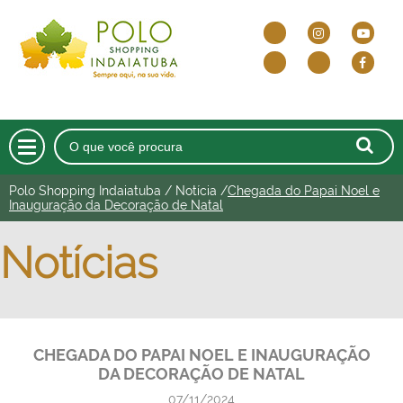
Polo Shopping Indaiatuba
/
Notícia
/
Chegada do Papai Noel e
HOME
Inauguração da Decoração de Natal
O SHOPPING
Notícias
DELIVERY E DRIVE THRU
LOJAS
CHEGADA DO PAPAI NOEL E INAUGURAÇÃO
CINEMA
DA DECORAÇÃO DE NATAL
ALIMENTAÇÃO
07/11/2024