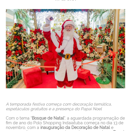
SERVIÇOS
NOTÍCIAS
VAGAS
CONTATO
A temporada festiva começa com decoração temática,
espetáculos gratuitos e a presença do Papai Noel
Com o tema “
Bosque de Natal
”, a aguardada programação de
fim de ano do Polo Shopping Indaiatuba começa no dia 13 de
novembro, com a
inauguração da Decoração de Natal
e